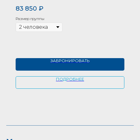
83 850
₽
Вы посетите:
Иркутск, Листвянку,
Ольхон, Хобой, Усть-Ордынский,
Размер группы
"Тальцы"
ЗАБРОНИРОВАТЬ
ПОДРОБНЕЕ