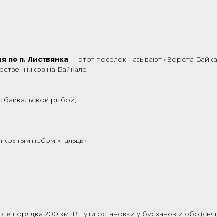
я по п. Листвянка
— этот поселок называют «Ворота Байка
ественников на Байкале
с байкальской рыбой,
ткрытым небом «Тальцы»
е порядка 200 км. В пути остановки у бурханов и обо (св