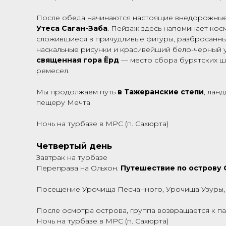
После обеда начинаются настоящие внедорожные 
Утеса Саган-Заба
. Пейзаж здесь напоминает кос
сложившиеся в причудливые фигуры, разбросанные 
наскальные рисунки и красивейший бело-черный у
священная гора Ёрд
— место сбора бурятских ша
ремесел.
Мы продолжаем путь
в Тажеранские степи
, лан
пещеру Мечта
Ночь на турбазе в МРС (п. Сахюрта)
Четвертый день
Завтрак на турбазе
Переправа на Ольхон.
Путешествие по острову 
Посещение Урочища Песчанного, Урочища Узуры, 
После осмотра острова, группа возвращается к п
Ночь на турбазе в МРС (п. Сахюрта)