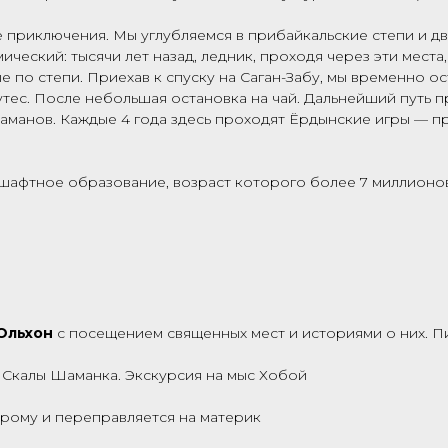
приключения. Мы углубляемся в прибайкальские степи и дв
мический: тысячи лет назад, ледник, проходя через эти мес
по степи. Приехав к спуску на Саган-Забу, мы временно ос
тес. После небольшая остановка на чай. Дальнейший путь 
манов. Каждые 4 года здесь проходят Ёрдынские игры — пр
дшафтное образование, возраст которого более 7 миллионов
Ольхон
с посещением священных мест и историями о них. П
Скалы Шаманка. Экскурсия на мыс Хобой
арому и переправляется на материк