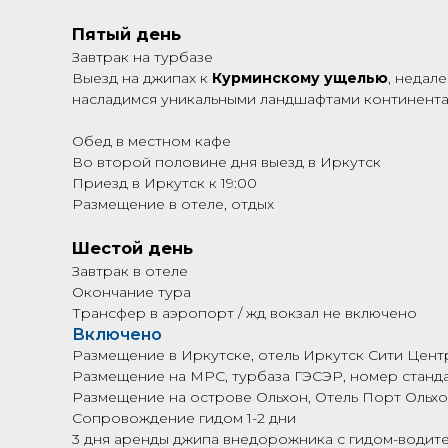
Пятый день
Завтрак на турбазе
Выезд на джипах к
Курминскому ущелью
, недал
насладимся уникальными ландшафтами континент
Обед в местном кафе
Во второй половине дня выезд в Иркутск
Приезд в Иркутск к 19:00
Размещение в отеле, отдых
Шестой день
Завтрак в отеле
Окончание тура
Трансфер в аэропорт / жд вокзал не включено
Включено
Размещение в Иркутске, отель Иркутск Сити Центр
Размещение на МРС, турбаза ГЭСЭР, номер стандар
Размещение на острове Ольхон, Отель Порт Ольхон 
Сопровождение гидом 1-2 дни
3 дня аренды джипа внедорожника с гидом-водит