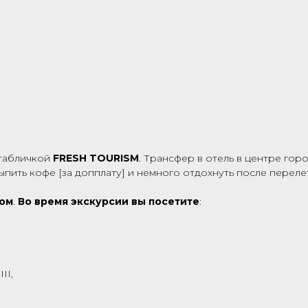
 табличкой
FRESH TOURISM
. Трансфер в отель в центре гор
выпить кофе [за допплату] и немного отдохнуть после переле
дом
.
Во время экскурсии вы посетите
:
II,