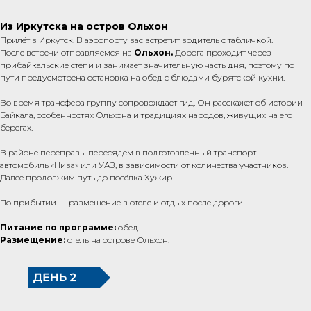
Из Иркутска на остров Ольхон
Прилёт в Иркутск. В аэропорту вас встретит водитель с табличкой.
После встречи отправляемся на
Ольхон.
Дорога проходит через
прибайкальские степи и занимает значительную часть дня, поэтому по
пути предусмотрена остановка на обед с блюдами бурятской кухни.
Во время трансфера группу сопровождает гид. Он расскажет об истории
Байкала, особенностях Ольхона и традициях народов, живущих на его
берегах.
В районе переправы пересядем в подготовленный транспорт —
автомобиль «Нива» или УАЗ, в зависимости от количества участников.
Далее продолжим путь до посёлка Хужир.
По прибытии — размещение в отеле и отдых после дороги.
Питание по программе:
обед.
Размещение:
отель на острове Ольхон.