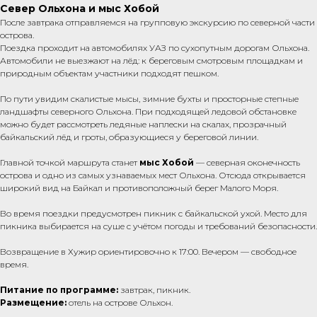
Север Ольхона и мыс Хобой
После завтрака отправляемся на групповую экскурсию по северной части
острова.
Поездка проходит на автомобилях УАЗ по сухопутным дорогам Ольхона.
Автомобили не выезжают на лёд: к береговым смотровым площадкам и
природным объектам участники подходят пешком.
По пути увидим скалистые мысы, зимние бухты и просторные степные
ландшафты северного Ольхона. При подходящей ледовой обстановке
можно будет рассмотреть ледяные наплески на скалах, прозрачный
байкальский лёд и гроты, образующиеся у береговой линии.
Главной точкой маршрута станет
мыс Хобой
— северная оконечность
острова и одно из самых узнаваемых мест Ольхона. Отсюда открывается
широкий вид на Байкал и противоположный берег Малого Моря.
Во время поездки предусмотрен пикник с байкальской ухой. Место для
пикника выбирается на суше с учётом погоды и требований безопасности.
Возвращение в Хужир ориентировочно к 17:00. Вечером — свободное
время.
Питание по программе:
завтрак, пикник.
Размещение:
отель на острове Ольхон.