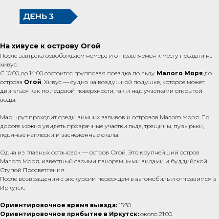
На хивусе к острову Огой
После завтрака освобождаем номера и отправляемся к месту посадки на
хивус.
С 10:00 до 14:00 состоится групповая поездка по льду
Малого Моря
до
острова
Огой
. Хивус — судно на воздушной подушке, которое может
двигаться как по ледовой поверхности, так и над участками открытой
воды.
Маршрут проходит среди зимних заливов и островов Малого Моря. По
дороге можно увидеть прозрачные участки льда, трещины, пузырьки,
ледяные наплески и заснеженные скалы.
Одна из главных остановок — остров Огой. Это крупнейший остров
Малого Моря, известный своими панорамными видами и буддийской
Ступой Просветления.
После возвращения с экскурсии пересядем в автомобиль и отправимся в
Иркутск.
Ориентировочное время выезда:
15:30.
Ориентировочное прибытие в Иркутск:
около 21:00.